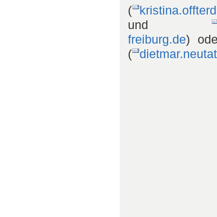
(
kristina.offte
und
freiburg.de
) od
(
dietmar.neuta