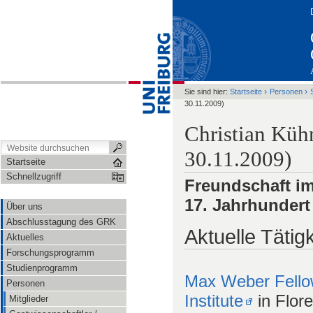
›
›
Sie sind hier:
Startseite
Personen
30.11.2009)
Christian Kühn
30.11.2009)
Startseite
Schnellzugriff
Freundschaft im
17. Jahrhundert
Über uns
Abschlusstagung des GRK
Aktuelle Tätigk
Aktuelles
Forschungsprogramm
Studienprogramm
Max Weber Fell
Personen
Institute
in Flor
Mitglieder