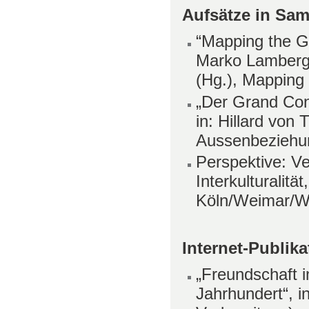
Aufsätze in Sa
“Mapping the G
Marko Lamberg
(Hg.), Mapping
„Der Grand Cond
in: Hillard von 
Aussenbeziehun
Perspektive: V
Interkulturalitä
Köln/Weimar/Wi
Internet-Publik
„Freundschaft i
Jahrhundert“, i