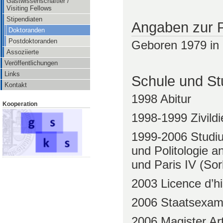
Gastwissenschaftler /
Visiting Fellows
Stipendiaten
Angaben zur 
Doktoranden
Postdoktoranden
Geboren 1979 in
Assoziierte
Veröffentlichungen
Links
Schule und S
Kontakt
1998 Abitur
Kooperation
1998-1999 Zivildi
1999-2006 Studiu
und Politologie an
und Paris IV (So
2003 Licence d’hi
2006 Staatsexa
2006 Magister Ar