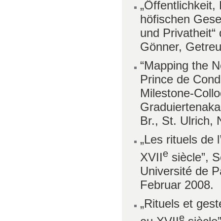
„Öffentlichkeit,
höfischen Gesel
und Privatheit“
Gönner, Getreu
“Mapping the N
Prince de Condé
Milestone-Collo
Graduiertenakad
Br., St. Ulrich
„Les rituels de 
e
XVII
siècle”, S
Université de P
Februar 2008.
„Rituels et gest
e