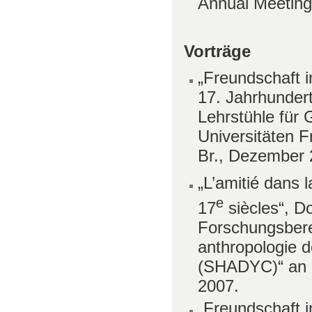
Annual Meeting
Vorträge
„Freundschaft 
17. Jahrhunder
Lehrstühle für 
Universitäten Fr
Br., Dezember 
„L’amitié dans 
e
17
siècles“, D
Forschungsberei
anthropologie d
(SHADYC)“ an de
2007.
„Freundschaft 