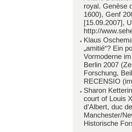
royal. Genèse 
1600), Genf 200
[15.09.2007], 
http://www.seh
Klaus Oschema 
„amitié“? Ein p
Vormoderne im 
Berlin 2007 (Zei
Forschung, Bei
RECENSIO (im 
Sharon Ketterin
court of Louis 
d’Albert, duc d
Manchester/New 
Historische For