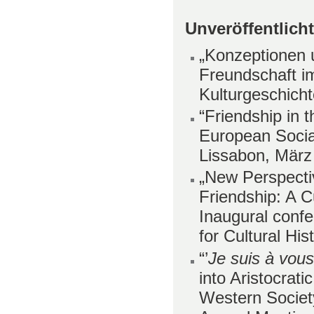
Unveröffentlich
„Konzeptionen 
Freundschaft im
Kulturgeschich
“Friendship in 
European Socia
Lissabon, März
„New Perspecti
Friendship: A C
Inaugural confe
for Cultural Hi
“’
Je suis à vou
into Aristocrati
Western Society